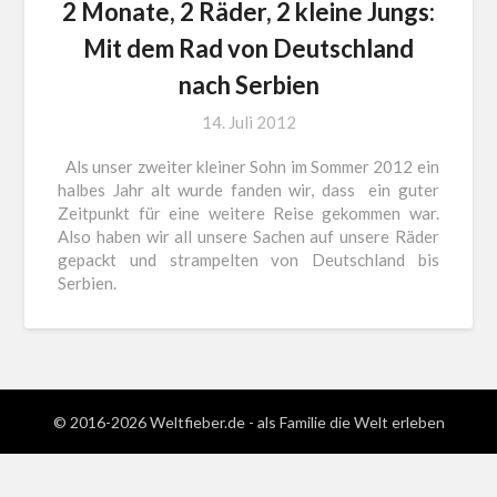
2 Monate, 2 Räder, 2 kleine Jungs:
Mit dem Rad von Deutschland
nach Serbien
14. Juli 2012
Als unser zweiter kleiner Sohn im Sommer 2012 ein
halbes Jahr alt wurde fanden wir, dass ein guter
Zeitpunkt für eine weitere Reise gekommen war.
Also haben wir all unsere Sachen auf unsere Räder
gepackt und strampelten von Deutschland bis
Serbien.
© 2016-2026 Weltfieber.de - als Familie die Welt erleben